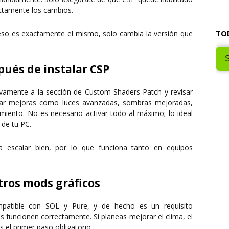
ectamente los cambios.
TO
eso es exactamente el mismo, solo cambia la versión que
ués de instalar CSP
evamente a la sección de Custom Shaders Patch y revisar
ivar mejoras como
luces avanzadas, sombras mejoradas,
imiento
. No es necesario activar todo al máximo; lo ideal
 de tu PC.
 escalar bien, por lo que funciona tanto en equipos
tros mods gráficos
mpatible con
SOL y Pure
, y de hecho es un requisito
s funcionen correctamente. Si planeas mejorar el clima, el
s el primer paso obligatorio
.