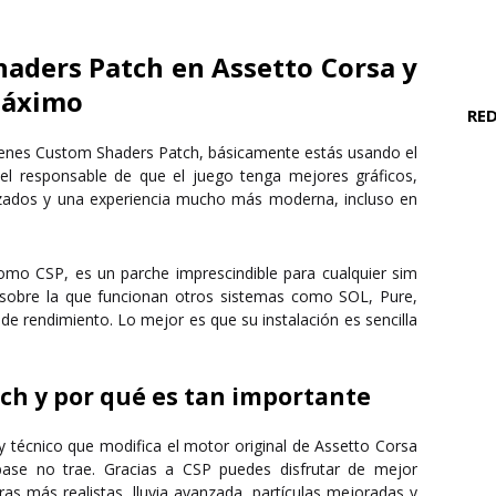
aders Patch en Assetto Corsa y
 máximo
RED
ienes
Custom Shaders Patch
, básicamente estás usando el
el responsable de que el juego tenga
mejores gráficos,
vanzados y una experiencia mucho más moderna
, incluso en
 como
CSP
, es un parche imprescindible para cualquier sim
e sobre la que funcionan otros sistemas como
SOL, Pure,
s de rendimiento
. Lo mejor es que su instalación es sencilla
ch y por qué es tan importante
 técnico que modifica el motor original de Assetto Corsa
base no trae. Gracias a CSP puedes disfrutar de
mejor
as más realistas, lluvia avanzada, partículas mejoradas y