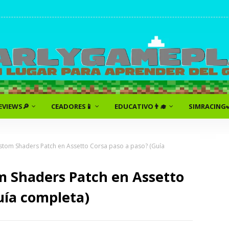
EVIEWS🔎
CEADORES📱
EDUCATIVO👨‍🎓
SIMRACING
stom Shaders Patch en Assetto Corsa paso a paso? (Guía
m Shaders Patch en Assetto
uía completa)