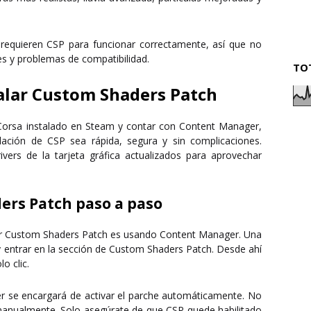
s
requieren CSP
para funcionar correctamente, así que no
es y problemas de compatibilidad.
TO
talar Custom Shaders Patch
Corsa instalado en Steam
y contar con
Content Manager
,
lación de CSP sea rápida, segura y sin complicaciones.
ers de la tarjeta gráfica actualizados para aprovechar
ers Patch paso a paso
ar Custom Shaders Patch es usando
Content Manager
. Una
 entrar en la sección de
Custom Shaders Patch
. Desde ahí
o clic.
r se encargará de activar el parche automáticamente. No
 manualmente. Solo asegúrate de que CSP quede
habilitado