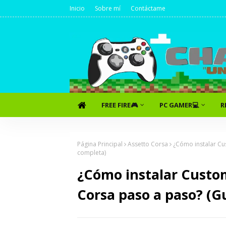
Inicio
Sobre mí
Contáctame
FREE FIRE🎮
PC GAMER💻
R
Página Principal
Assetto Corsa
¿Cómo instalar Cu
completa)
¿Cómo instalar Custo
Corsa paso a paso? (G