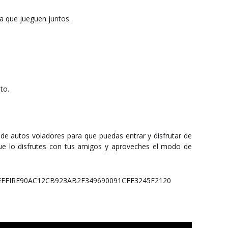
ra que jueguen juntos.
to.
 de autos voladores para que puedas entrar y disfrutar de
ue lo disfrutes con tus amigos y aproveches el modo de
 #FREEFIRE90AC12CB923AB2F349690091CFE3245F2120