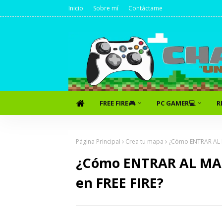
Inicio
Sobre mí
Contáctame
FREE FIRE🎮
PC GAMER💻
R
Página Principal
Crea tu mapa
¿Cómo ENTRAR AL 
¿Cómo ENTRAR AL M
en FREE FIRE?