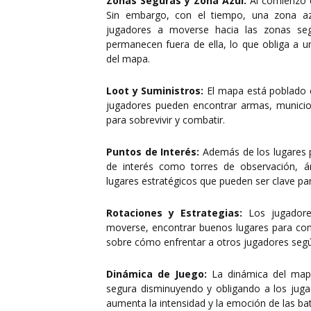
Zonas Seguras y Zona Azul:
Al comienzo d
Sin embargo, con el tiempo, una zona az
jugadores a moverse hacia las zonas seg
permanecen fuera de ella, lo que obliga a 
del mapa.
Loot y Suministros:
El mapa está poblado c
jugadores pueden encontrar armas, municion
para sobrevivir y combatir.
Puntos de Interés:
Además de los lugares 
de interés como torres de observación, ár
lugares estratégicos que pueden ser clave par
Rotaciones y Estrategias:
Los jugadores
moverse, encontrar buenos lugares para comb
sobre cómo enfrentar a otros jugadores según
Dinámica de Juego:
La dinámica del mapa
segura disminuyendo y obligando a los juga
aumenta la intensidad y la emoción de las bata