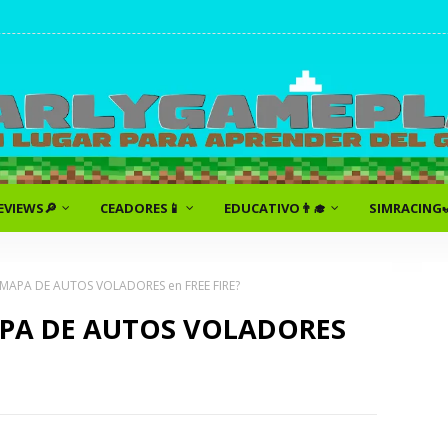
EVIEWS🔎
CEADORES📱
EDUCATIVO👨‍🎓
SIMRACING
MAPA DE AUTOS VOLADORES en FREE FIRE?
APA DE AUTOS VOLADORES