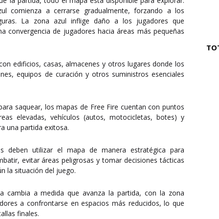
e la partida, todo el mapa está disponible para explorar.
ul comienza a cerrarse gradualmente, forzando a los
uras. La zona azul inflige daño a los jugadores que
una convergencia de jugadores hacia áreas más pequeñas
TO
on edificios, casas, almacenes y otros lugares donde los
es, equipos de curación y otros suministros esenciales
para saquear, los mapas de Free Fire cuentan con puntos
eas elevadas, vehículos (autos, motocicletas, botes) y
a una partida exitosa.
 deben utilizar el mapa de manera estratégica para
atir, evitar áreas peligrosas y tomar decisiones tácticas
 la situación del juego.
 cambia a medida que avanza la partida, con la zona
dores a confrontarse en espacios más reducidos, lo que
llas finales.