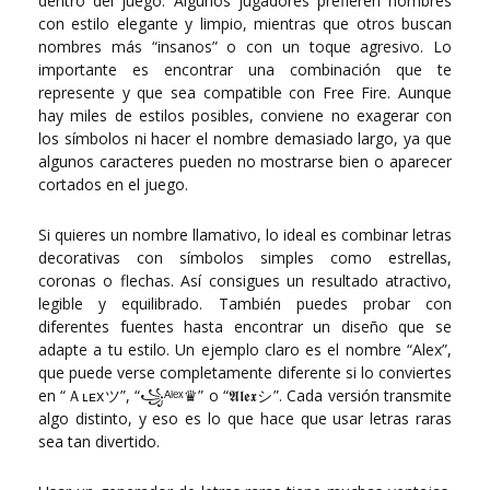
dentro del juego. Algunos jugadores prefieren nombres
con estilo elegante y limpio, mientras que otros buscan
nombres más “insanos” o con un toque agresivo. Lo
importante es encontrar una combinación que te
represente y que sea compatible con Free Fire. Aunque
hay miles de estilos posibles, conviene no exagerar con
los símbolos ni hacer el nombre demasiado largo, ya que
algunos caracteres pueden no mostrarse bien o aparecer
cortados en el juego.
Si quieres un nombre llamativo, lo ideal es combinar letras
decorativas con símbolos simples como estrellas,
coronas o flechas. Así consigues un resultado atractivo,
legible y equilibrado. También puedes probar con
diferentes fuentes hasta encontrar un diseño que se
adapte a tu estilo. Un ejemplo claro es el nombre “Alex”,
que puede verse completamente diferente si lo conviertes
en “Ａʟᴇxツ”, “꧁ᴬˡᵉˣ♛” o “𝕬𝖑𝖊𝖝シ”. Cada versión transmite
algo distinto, y eso es lo que hace que usar letras raras
sea tan divertido.