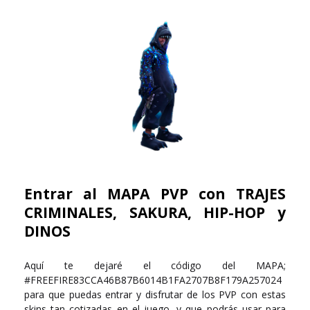
Entrar al MAPA PVP con TRAJES
CRIMINALES, SAKURA, HIP-HOP y
DINOS
Aquí te dejaré el código del MAPA;
#FREEFIRE83CCA46B87B6014B1FA2707B8F179A257024
para que puedas entrar y disfrutar de los PVP con estas
skins tan cotizadas en el juego, y que podrás usar para